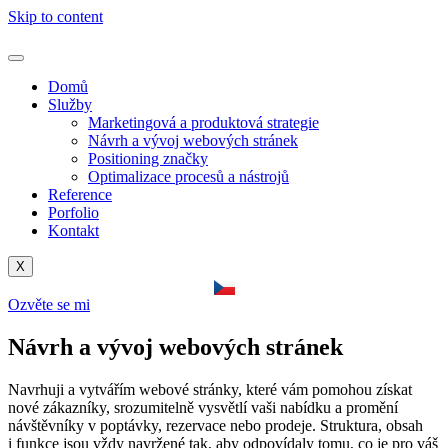
Skip to content
Domů
Služby
Marketingová a produktová strategie
Návrh a vývoj webových stránek
Positioning značky
Optimalizace procesů a nástrojů
Reference
Porfolio
Kontakt
X
Ozvěte se mi
Návrh a vývoj webových stránek
Navrhuji a vytvářím webové stránky, které vám pomohou získat
nové zákazníky, srozumitelně vysvětlí vaši nabídku a promění
návštěvníky v poptávky, rezervace nebo prodeje. Struktura, obsah
i funkce jsou vždy navržené tak, aby odpovídaly tomu, co je pro váš