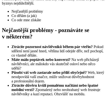
byznys nejdůležitější.
Nejčastější problémy
Co dělám (a jak)
Co ode mne získáte
Nejčastější problémy - poznáváte se
v některém?
Ztrácíte pozornost návštěvníků během pár vteřin?
Pokud
sdělení není jasné hned, většina lidí odejde dřív, než pochopí,
co vlastně děláte.
Máte málo poptávek nebo konverzí?
Na web přicházejí
návštěvníci, ale málokdo vás skutečně osloví nebo něco
udělá?
Působí váš web zastarale nebo příliš obyčejně?
Web, který
neodpovídá vaší značce, může snižovat důvěryhodnost
a profesionální dojem.
Ztrácíte důvěru kvůli pomalému načítání nebo špatné
mobilní verzi?
Zpomalený nebo neohrabaný web frustruje
návštěvníky a kazí reputaci. Obzvlášť na mobilu.