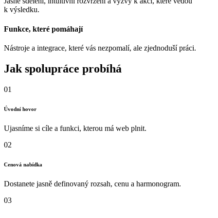
Jasné sdělení, intuitivní rozvržení a výzvy k akci, které vedou
k výsledku.
Funkce, které pomáhají
Nástroje a integrace, které vás nezpomalí, ale zjednoduší práci.
Jak spolupráce
probíhá
01
Úvodní hovor
Ujasníme si cíle a funkci, kterou má web plnit.
02
Cenová nabídka
Dostanete jasně definovaný rozsah, cenu a harmonogram.
03